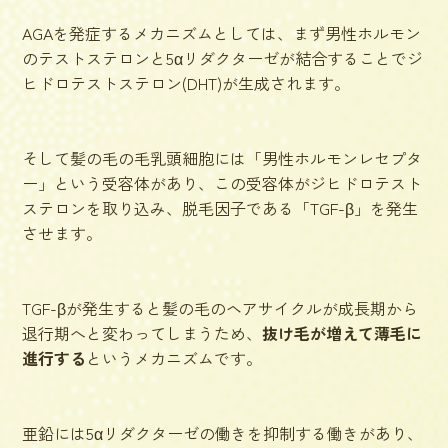
AGAを発症するメカニズムとしては、まず男性ホルモン
のテストステロンと5αリダクターゼが結合することで
ジ
ヒドロテストステロン(DHT)が生成
されます。
そして髪の毛の毛乳頭細胞には「男性ホルモンレセプタ
ー」という受容体があり、この受容体がジヒドロテスト
ステロンを取り込み、脱毛因子である「TGF-β」を発生
させます。
TGF-βが発生すると髪の毛のヘアサイクルが成長期から
退行期へと変わってしまうため、
抜け毛が増えて薄毛に
進行する
というメカニズムです。
亜鉛には5αリダクターゼの働きを抑制する働きがあり、