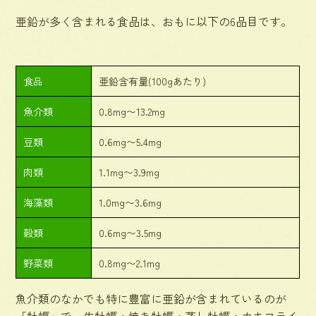
亜鉛が多く含まれる食品は、おもに以下の6品目です。
食品
亜鉛含有量(100gあたり)
魚介類
0.8mg〜13.2mg
豆類
0.6mg〜5.4mg
肉類
1.1mg〜3.9mg
海藻類
1.0mg〜3.6mg
穀類
0.6mg〜3.5mg
野菜類
0.8mg〜2.1mg
魚介類のなかでも特に
豊富に亜鉛が含まれているのが
「牡蠣」
で、生牡蠣・焼き牡蠣・蒸し牡蠣・カキフライ