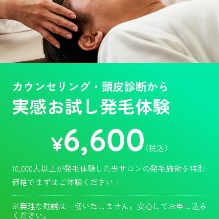
カウンセリング・頭皮診断から
実感お試し発毛体験
6,600
¥
（税込）
10,000人以上が発毛体験した当サロンの発毛施術を特別
価格でまずはご体験ください！
※無理な勧誘は一切いたしません。安心してお申し込み
ください。