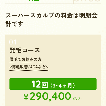
スーパースカルプの料金は明朗会
計です
発毛コース
薄毛でお悩みの方
<薄毛改善/AGAなど>
12
回
（3~4ヶ月）
290,400
¥
（税込）