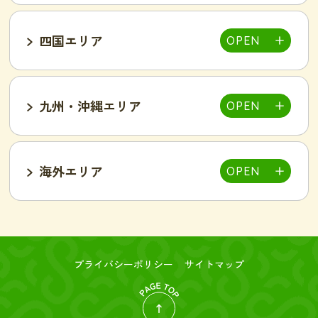
吉祥寺駅前店
小岩駅前店
渋谷店
新橋店
四国エリア
甲府中央店
明石駅前店
川西池田店
豊岡店
山口市店
小山店
東加古川店
姫路店
九州・沖縄エリア
岐阜可児店
岡山駅前店
岡山東店
高松中央店
湘南藤沢店
新横浜菊名店
和歌山店
海外エリア
一宮店
岡崎駅前店
春日井店
東広島西条店
広島紙屋町店
広島福山店
高知西店
佐賀鳥栖駅前店
群馬太田店
豊田南店
名古屋駅前店
名古屋金山駅前店
旭・千林店
梅田北新地店
新大阪店
名古屋テレビ塔前店
天王寺阿倍野店
難波店
福島野田店
高槻駅前店
寝屋川枚方店
大分駅前店
大分中津店
台北店-絲若雲-
つくば店
水戸店
プライバシーポリシー
サイトマップ
新潟東店
新潟燕三条店
奈良橿原店
宮崎市店