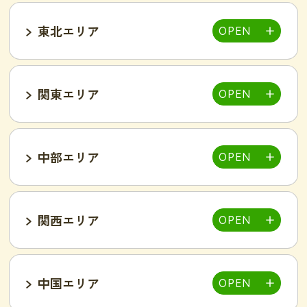
東北エリア
帯広店
札幌大通り店
関東エリア
福島郡山店
中部エリア
仙台泉店
柏店
千葉そが店
銚子店
関西エリア
大宮店
熊谷店
越谷駅東店
新所沢西口店
伊勢店
津店
三重松阪店
中国エリア
池袋西口店
上野店
恵比寿店
富山インター店
京田辺店
京都四条烏丸店