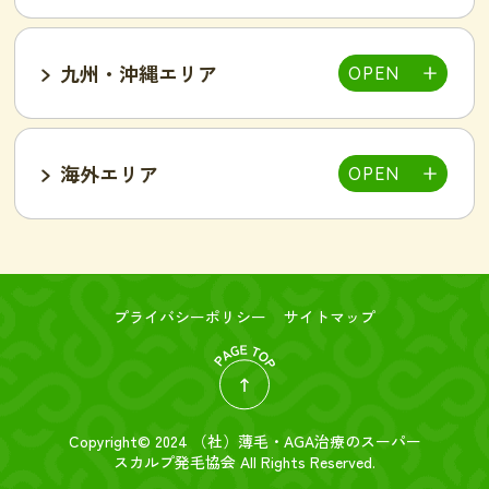
小山店
東加古川店
姫路店
九州・沖縄エリア
岐阜可児店
岡山駅前店
岡山東店
高松中央店
湘南藤沢店
新横浜菊名店
和歌山店
海外エリア
一宮店
岡崎駅前店
春日井店
東広島西条店
広島紙屋町店
広島福山店
高知西店
佐賀鳥栖駅前店
群馬太田店
豊田南店
名古屋駅前店
名古屋金山駅前店
旭・千林店
梅田北新地店
新大阪店
名古屋テレビ塔前店
天王寺阿倍野店
難波店
福島野田店
高槻駅前店
寝屋川枚方店
大分駅前店
大分中津店
台北店-絲若雲-
つくば店
水戸店
プライバシーポリシー
サイトマップ
新潟東店
新潟燕三条店
奈良橿原店
宮崎市店
Copyright© 2024 （社）
薄毛・AGA治療のスーパー
金沢店
スカルプ発毛協会
All Rights Reserved.
大津膳所店
那覇店