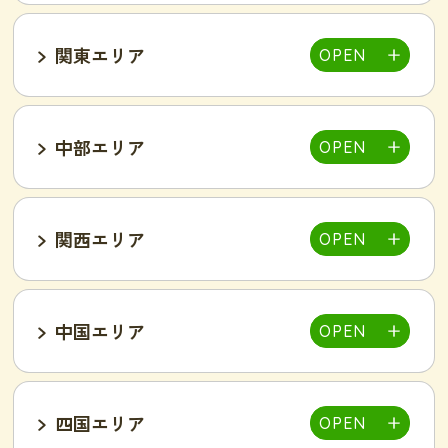
関東エリア
福島郡山店
中部エリア
仙台泉店
柏店
千葉そが店
銚子店
関西エリア
大宮店
熊谷店
越谷駅東店
新所沢西口店
伊勢店
津店
三重松阪店
中国エリア
池袋西口店
上野店
恵比寿店
富山インター店
京田辺店
京都四条烏丸店
吉祥寺駅前店
小岩駅前店
渋谷店
新橋店
四国エリア
甲府中央店
明石駅前店
川西池田店
豊岡店
山口市店