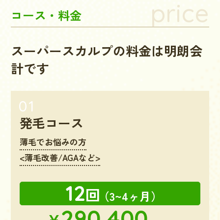
price
コース・料金
スーパースカルプの料金は明朗会
計です
発毛コース
薄毛でお悩みの方
<薄毛改善/AGAなど>
12
回
（3~4ヶ月）
290,400
¥