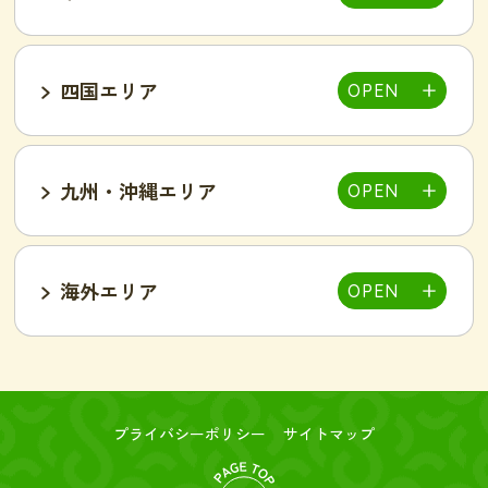
池袋西口店
上野店
恵比寿店
富山インター店
京田辺店
京都四条烏丸店
吉祥寺駅前店
小岩駅前店
渋谷店
新橋店
四国エリア
甲府中央店
明石駅前店
川西池田店
豊岡店
山口市店
小山店
東加古川店
姫路店
九州・沖縄エリア
岐阜可児店
岡山駅前店
岡山東店
高松中央店
湘南藤沢店
新横浜菊名店
和歌山店
海外エリア
一宮店
岡崎駅前店
春日井店
東広島西条店
広島紙屋町店
広島福山店
高知西店
佐賀鳥栖駅前店
群馬太田店
豊田南店
名古屋駅前店
名古屋金山駅前店
旭・千林店
梅田北新地店
新大阪店
名古屋テレビ塔前店
天王寺阿倍野店
難波店
福島野田店
高槻駅前店
寝屋川枚方店
大分駅前店
大分中津店
台北店-絲若雲-
つくば店
水戸店
プライバシーポリシー
サイトマップ
新潟東店
新潟燕三条店