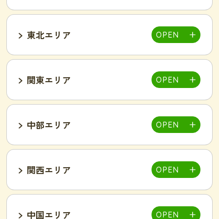
東北エリア
帯広店
札幌大通り店
関東エリア
福島郡山店
中部エリア
仙台泉店
柏店
千葉そが店
銚子店
関西エリア
大宮店
熊谷店
越谷駅東店
新所沢西口店
伊勢店
津店
三重松阪店
中国エリア