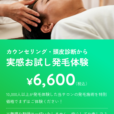
カウンセリング・頭皮診断から
実感お試し発毛体験
6,600
¥
（税込）
10,000人以上が発毛体験した当サロンの発毛施術を特別
価格でまずはご体験ください！
※無理な勧誘は一切いたしません。安心してお申し込み