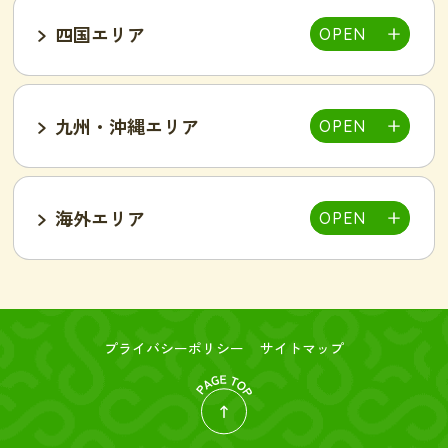
四国エリア
甲府中央店
明石駅前店
川西池田店
豊岡店
山口市店
小山店
東加古川店
姫路店
九州・沖縄エリア
岐阜可児店
岡山駅前店
岡山東店
高松中央店
湘南藤沢店
新横浜菊名店
和歌山店
海外エリア
一宮店
岡崎駅前店
春日井店
東広島西条店
広島紙屋町店
広島福山店
高知西店
佐賀鳥栖駅前店
群馬太田店
豊田南店
名古屋駅前店
名古屋金山駅前店
旭・千林店
梅田北新地店
新大阪店
名古屋テレビ塔前店
天王寺阿倍野店
難波店
福島野田店
高槻駅前店
寝屋川枚方店
大分駅前店
大分中津店
台北店-絲若雲-
つくば店
水戸店
プライバシーポリシー
サイトマップ
新潟東店
新潟燕三条店
奈良橿原店
宮崎市店