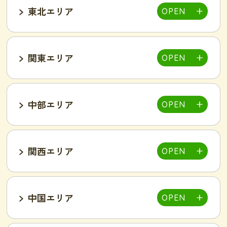
東北エリア
帯広店
札幌大通り店
関東エリア
福島郡山店
中部エリア
仙台泉店
柏店
千葉そが店
銚子店
関西エリア
大宮店
熊谷店
越谷駅東店
新所沢西口店
伊勢店
津店
三重松阪店
中国エリア
池袋西口店
上野店
恵比寿店
富山インター店
京田辺店
京都四条烏丸店
吉祥寺駅前店
小岩駅前店
渋谷店
新橋店