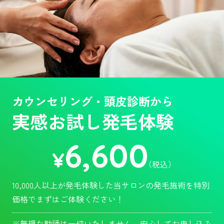
カウンセリング・頭皮診断から
実感お試し発毛体験
6,600
¥
（税込）
10,000人以上が発毛体験した当サロンの発毛施術を特別
価格でまずはご体験ください！
※無理な勧誘は一切いたしません。安心してお申し込み