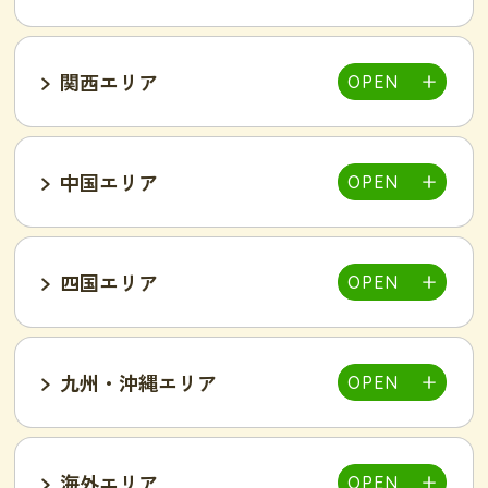
柏店
千葉そが店
銚子店
関西エリア
大宮店
熊谷店
越谷駅東店
新所沢西口店
伊勢店
津店
三重松阪店
中国エリア
池袋西口店
上野店
恵比寿店
富山インター店
京田辺店
京都四条烏丸店
吉祥寺駅前店
小岩駅前店
渋谷店
新橋店
四国エリア
甲府中央店
明石駅前店
川西池田店
豊岡店
山口市店
小山店
東加古川店
姫路店
九州・沖縄エリア
岐阜可児店
岡山駅前店
岡山東店
高松中央店
湘南藤沢店
新横浜菊名店
和歌山店
海外エリア