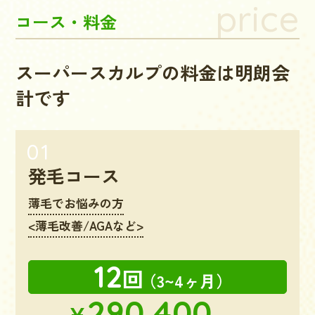
price
コース・料金
スーパースカルプの料金は明朗会
計です
発毛コース
薄毛でお悩みの方
<薄毛改善/AGAなど>
12
回
（3~4ヶ月）
290,400
¥