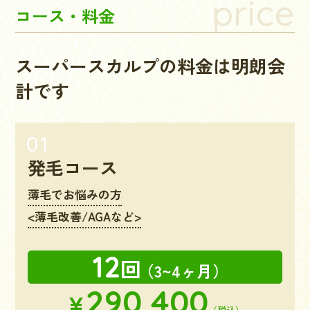
price
コース・料金
スーパースカルプの料金は明朗会
計です
発毛コース
薄毛でお悩みの方
<薄毛改善/AGAなど>
12
回
（3~4ヶ月）
290,400
¥
（税込）