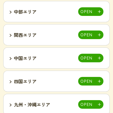
中部エリア
仙台泉店
柏店
千葉そが店
銚子店
関西エリア
大宮店
熊谷店
越谷駅東店
新所沢西口店
伊勢店
津店
三重松阪店
中国エリア
池袋西口店
上野店
恵比寿店
富山インター店
京田辺店
京都四条烏丸店
吉祥寺駅前店
小岩駅前店
渋谷店
新橋店
四国エリア
甲府中央店
明石駅前店
川西池田店
豊岡店
山口市店
小山店
東加古川店
姫路店
九州・沖縄エリア
岐阜可児店
岡山駅前店
岡山東店
高松中央店