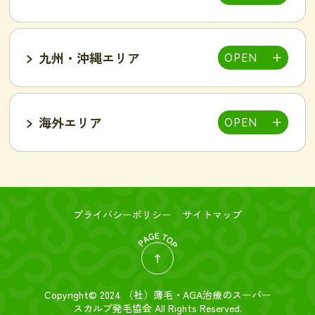
甲府中央店
明石駅前店
川西池田店
豊岡店
山口市店
小山店
東加古川店
姫路店
九州・沖縄エリア
岐阜可児店
岡山駅前店
岡山東店
高松中央店
湘南藤沢店
新横浜菊名店
和歌山店
海外エリア
一宮店
岡崎駅前店
春日井店
東広島西条店
広島紙屋町店
広島福山店
高知西店
佐賀鳥栖駅前店
群馬太田店
豊田南店
名古屋駅前店
名古屋金山駅前店
旭・千林店
梅田北新地店
新大阪店
名古屋テレビ塔前店
天王寺阿倍野店
難波店
福島野田店
高槻駅前店
寝屋川枚方店
大分駅前店
大分中津店
台北店-絲若雲-
つくば店
水戸店
プライバシーポリシー
サイトマップ
新潟東店
新潟燕三条店
奈良橿原店
宮崎市店
Copyright© 2024 （社）
薄毛・AGA治療のスーパー
金沢店
スカルプ発毛協会
All Rights Reserved.