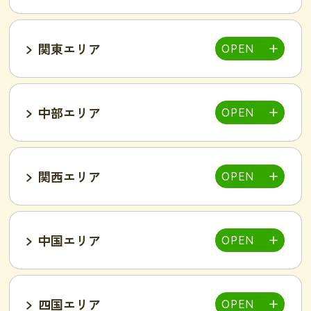
関東エリア
福島郡山店
中部エリア
仙台泉店
柏店
千葉そが店
銚子店
関西エリア
大宮店
熊谷店
越谷駅東店
新所沢西口店
伊勢店
津店
三重松阪店
中国エリア
池袋西口店
上野店
恵比寿店
富山インター店
京田辺店
京都四条烏丸店
吉祥寺駅前店
小岩駅前店
渋谷店
新橋店
四国エリア