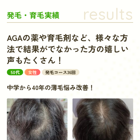
results
発毛・育毛実績
AGAの薬や育毛剤など、様々な方
法で結果がでなかった方の嬉しい
声もたくさん！
50代
女性
発毛コース36回
中学から40年の薄毛悩み改善！