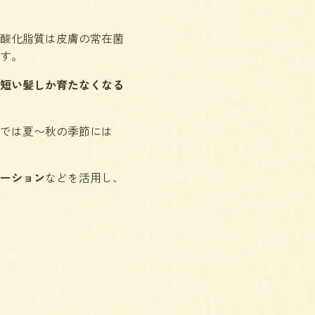
酸化脂質は皮膚の常在菌
す。
短い髪しか育たなくなる
では夏〜秋の季節には
ーション
などを活用し、