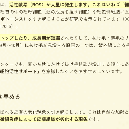
は、
活性酸素（ROS）が大量に発生します。これはいわば「
毛包の中の毛母細胞（髪の成長を担う細胞）や毛包幹細胞に直
アポトーシス）
を引き起こすことが研究でも示されています（※出典：J I
Med 2006）。
トップしたり、成長期が短縮
されたりして、抜け毛・薄毛のリ
9月〜10月）に抜け毛が急増する原因の一つは、紫外線による
ンターでも、夏から秋にかけて抜け毛相談が増加する傾向にあ
細胞活性サポート」
を意識したケアをおすすめしています。
を早める
ばれる皮膚の老化現象を引き起こします。これは自然な加齢と
微細炎症によって皮膚組織が劣化する現象
です。