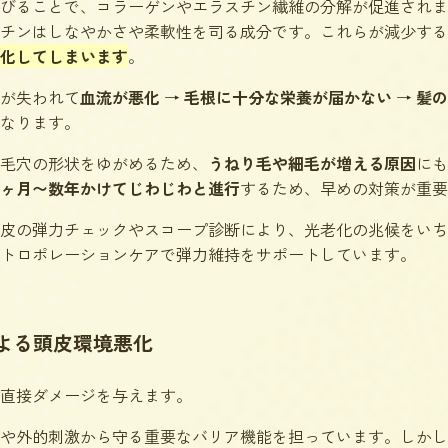
びることで、コラーゲンやエラスチン繊維の分解が促進されま
チンはしなやかさや柔軟性を司る成分です。これらが減少する
化してしまいます
。
が失われて
血流が悪化
→
毛根に十分な栄養が届かない
→
髪の
なります。
毛穴の形状をゆがめるため、
うねり毛や細毛が増える原因
にも
ヶ月〜数年かけてじわじわと進行
するため、早めの対策が重要
皮の弾力チェックやスコープ診断により、光老化の兆候をいち
トロポレーションケアで弾力維持をサポートしています。
よる頭皮環境悪化
直接ダメージを与えます。
や外的刺激から守る重要なバリア機能を担っています。しかし