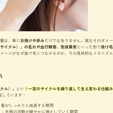
響は、単に
日焼けや赤み
だけではありません。実はそのダメー
サイクル）」の乱れや血行障害、免疫異常
といった形で
抜け毛
メージがなぜ抜け毛につながるのか、その具体的なメカニズム
れ
クル）」
という
一定のサイクルを繰り返して生え変わる仕組み
返しています：
：髪がしっかりと成長する期間
）
：毛根の活動が緩やかに停止していく期間