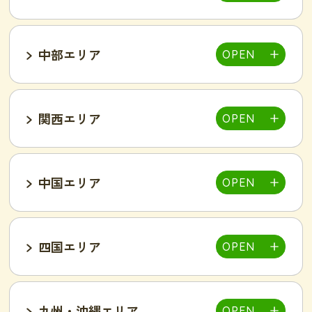
福島郡山店
中部エリア
仙台泉店
柏店
千葉そが店
銚子店
関西エリア
大宮店
熊谷店
越谷駅東店
新所沢西口店
伊勢店
津店
三重松阪店
中国エリア
池袋西口店
上野店
恵比寿店
富山インター店
京田辺店
京都四条烏丸店
吉祥寺駅前店
小岩駅前店
渋谷店
新橋店
四国エリア
甲府中央店
明石駅前店
川西池田店
豊岡店
山口市店
小山店
東加古川店
姫路店
九州・沖縄エリア