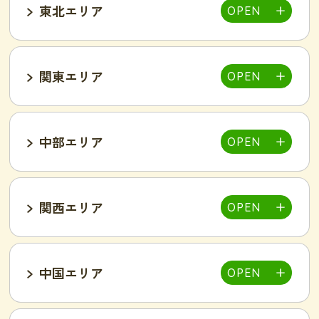
東北エリア
帯広店
札幌大通り店
関東エリア
福島郡山店
中部エリア
仙台泉店
柏店
千葉そが店
銚子店
関西エリア
大宮店
熊谷店
越谷駅東店
新所沢西口店
伊勢店
津店
三重松阪店
中国エリア
池袋西口店
上野店
恵比寿店
富山インター店
京田辺店
京都四条烏丸店
吉祥寺駅前店
小岩駅前店
渋谷店
新橋店