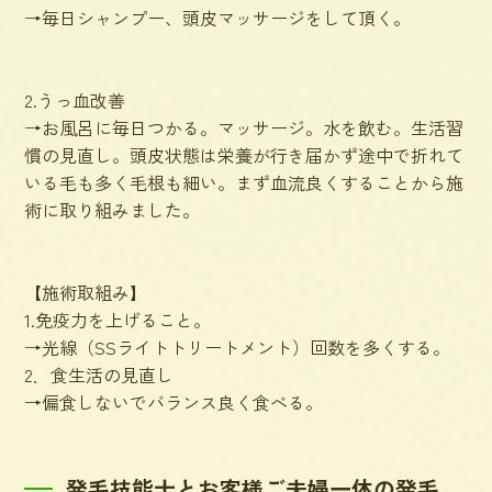
→毎日シャンプー、頭皮マッサージをして頂く。
2.うっ血改善
→お風呂に毎日つかる。マッサージ。水を飲む。生活習
慣の見直し。頭皮状態は栄養が行き届かず途中で折れて
いる毛も多く毛根も細い。まず血流良くすることから施
術に取り組みました。
【施術取組み】
1.免疫力を上げること。
→光線（SSライトトリートメント）回数を多くする。
2．食生活の見直し
→偏食しないでバランス良く食べる。
発毛技能士とお客様ご夫婦一体の発毛