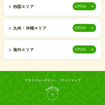
四国エリア
甲府中央店
明石駅前店
川西池田店
豊岡店
山口市店
小山店
東加古川店
姫路店
九州・沖縄エリア
岐阜可児店
岡山駅前店
岡山東店
高松中央店
湘南藤沢店
新横浜菊名店
和歌山店
海外エリア
一宮店
岡崎駅前店
春日井店
東広島西条店
広島紙屋町店
広島福山店
高知西店
佐賀鳥栖駅前店
群馬太田店
豊田南店
名古屋駅前店
名古屋金山駅前店
旭・千林店
梅田北新地店
新大阪店
名古屋テレビ塔前店
天王寺阿倍野店
難波店
福島野田店
高槻駅前店
寝屋川枚方店
大分駅前店
大分中津店
台北店-絲若雲-
つくば店
水戸店
プライバシーポリシー
サイトマップ
新潟東店
新潟燕三条店
奈良橿原店
宮崎市店