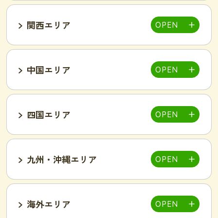
関西エリア
大宮店
熊谷店
越谷駅東店
新所沢西口店
伊勢店
津店
三重松阪店
中国エリア
池袋西口店
上野店
恵比寿店
富山インター店
京田辺店
京都四条烏丸店
吉祥寺駅前店
小岩駅前店
渋谷店
新橋店
四国エリア
甲府中央店
明石駅前店
川西池田店
豊岡店
山口市店
小山店
東加古川店
姫路店
九州・沖縄エリア
岐阜可児店
岡山駅前店
岡山東店
高松中央店
湘南藤沢店
新横浜菊名店
和歌山店
海外エリア
一宮店
岡崎駅前店
春日井店
東広島西条店
広島紙屋町店
広島福山店
高知西店
佐賀鳥栖駅前店