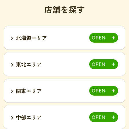
店舗を探す
北海道エリア
東北エリア
帯広店
札幌大通り店
関東エリア
福島郡山店
中部エリア
仙台泉店
柏店
千葉そが店
銚子店