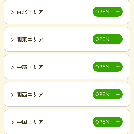
東北エリア
帯広店
札幌大通り店
関東エリア
福島郡山店
中部エリア
仙台泉店
柏店
千葉そが店
銚子店
関西エリア
大宮店
熊谷店
越谷駅東店
新所沢西口店
伊勢店
津店
三重松阪店
中国エリア
池袋西口店
上野店
恵比寿店
富山インター店
京田辺店
京都四条烏丸店