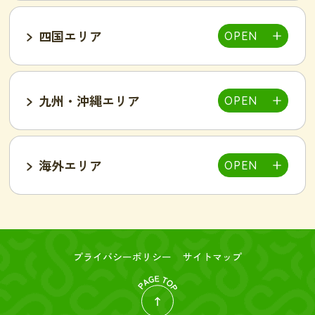
吉祥寺駅前店
小岩駅前店
渋谷店
新橋店
四国エリア
甲府中央店
明石駅前店
川西池田店
豊岡店
山口市店
小山店
東加古川店
姫路店
九州・沖縄エリア
岐阜可児店
岡山駅前店
岡山東店
高松中央店
湘南藤沢店
新横浜菊名店
和歌山店
海外エリア
一宮店
岡崎駅前店
春日井店
東広島西条店
広島紙屋町店
広島福山店
高知西店
佐賀鳥栖駅前店
群馬太田店
豊田南店
名古屋駅前店
名古屋金山駅前店
旭・千林店
梅田北新地店
新大阪店
名古屋テレビ塔前店
天王寺阿倍野店
難波店
福島野田店
高槻駅前店
寝屋川枚方店
大分駅前店
大分中津店
台北店-絲若雲-
つくば店
水戸店
プライバシーポリシー
サイトマップ
新潟東店
新潟燕三条店
奈良橿原店
宮崎市店