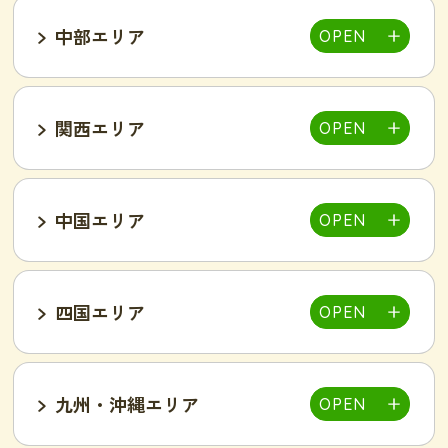
中部エリア
仙台泉店
柏店
千葉そが店
銚子店
関西エリア
大宮店
熊谷店
越谷駅東店
新所沢西口店
伊勢店
津店
三重松阪店
中国エリア
池袋西口店
上野店
恵比寿店
富山インター店
京田辺店
京都四条烏丸店
吉祥寺駅前店
小岩駅前店
渋谷店
新橋店
四国エリア
甲府中央店
明石駅前店
川西池田店
豊岡店
山口市店
小山店
東加古川店
姫路店
九州・沖縄エリア
岐阜可児店
岡山駅前店
岡山東店
高松中央店
湘南藤沢店
新横浜菊名店
和歌山店