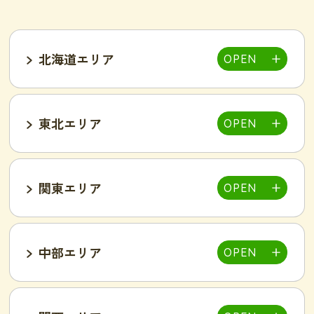
北海道エリア
東北エリア
帯広店
札幌大通り店
関東エリア
福島郡山店
中部エリア
仙台泉店
柏店
千葉そが店
銚子店