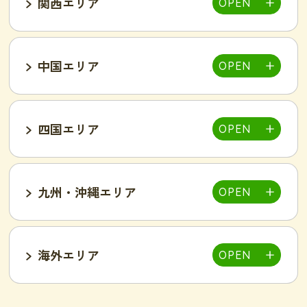
関西エリア
大宮店
熊谷店
越谷駅東店
新所沢西口店
伊勢店
津店
三重松阪店
中国エリア
池袋西口店
上野店
恵比寿店
富山インター店
京田辺店
京都四条烏丸店
吉祥寺駅前店
小岩駅前店
渋谷店
新橋店
四国エリア
甲府中央店
明石駅前店
川西池田店
豊岡店
山口市店
小山店
東加古川店
姫路店
九州・沖縄エリア
岐阜可児店
岡山駅前店
岡山東店
高松中央店
湘南藤沢店
新横浜菊名店
和歌山店
海外エリア
一宮店
岡崎駅前店
春日井店
東広島西条店
広島紙屋町店
広島福山店
高知西店
佐賀鳥栖駅前店
群馬太田店
豊田南店
名古屋駅前店
名古屋金山駅前店
旭・千林店
梅田北新地店
新大阪店
名古屋テレビ塔前店
天王寺阿倍野店
難波店
福島野田店