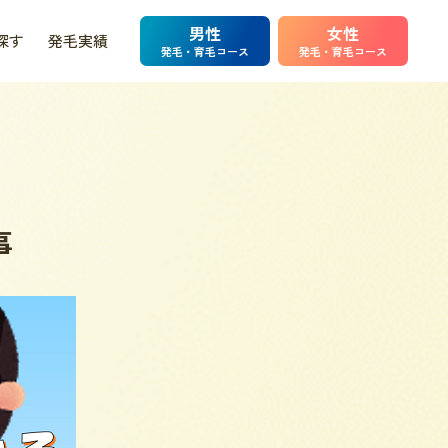
男性
女性
探す
発毛実績
発毛・育毛コース
発毛・育毛コース
事