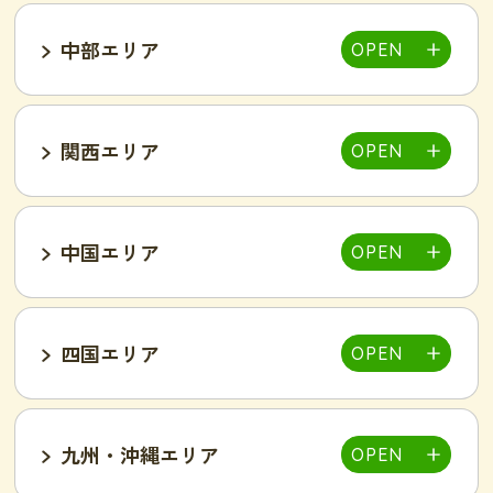
中部エリア
仙台泉店
柏店
千葉そが店
銚子店
関西エリア
大宮店
熊谷店
越谷駅東店
新所沢西口店
伊勢店
津店
三重松阪店
中国エリア
池袋西口店
上野店
恵比寿店
富山インター店
京田辺店
京都四条烏丸店
吉祥寺駅前店
小岩駅前店
渋谷店
新橋店
四国エリア
甲府中央店
明石駅前店
川西池田店
豊岡店
山口市店
小山店
東加古川店
姫路店
九州・沖縄エリア
岐阜可児店
岡山駅前店
岡山東店
高松中央店