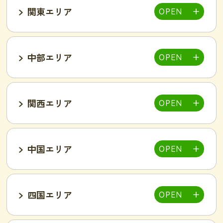
関東エリア
福島郡山店
中部エリア
仙台泉店
柏店
千葉そが店
銚子店
関西エリア
大宮店
熊谷店
越谷駅東店
新所沢西口店
伊勢店
津店
三重松阪店
中国エリア
池袋西口店
上野店
恵比寿店
富山インター店
京田辺店
京都四条烏丸店
吉祥寺駅前店
小岩駅前店
渋谷店
新橋店
四国エリア
甲府中央店
明石駅前店
川西池田店
豊岡店
山口市店
小山店
東加古川店
姫路店