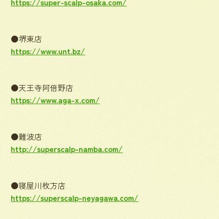
https://super-scalp-osaka.com/
●堺東店
https://www.unt.bz/
●天王寺阿倍野店
https://www.aga-x.com/
●難波店
http://superscalp-namba.com/
●寝屋川枚方店
https://superscalp-neyagawa.com/