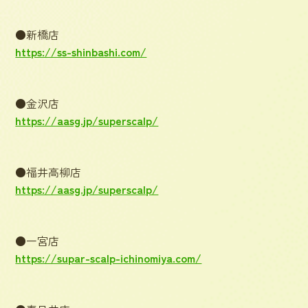
●新橋店
https://ss-shinbashi.com/
●金沢店
https://aasg.jp/superscalp/
●福井高柳店
https://aasg.jp/superscalp/
●一宮店
https://supar-scalp-ichinomiya.com/