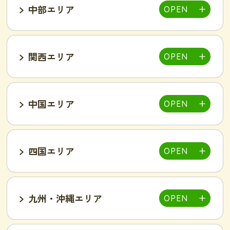
中部エリア
仙台泉店
柏店
千葉そが店
銚子店
関西エリア
大宮店
熊谷店
越谷駅東店
新所沢西口店
伊勢店
津店
三重松阪店
中国エリア
池袋西口店
上野店
恵比寿店
富山インター店
京田辺店
京都四条烏丸店
吉祥寺駅前店
小岩駅前店
渋谷店
新橋店
四国エリア
甲府中央店
明石駅前店
川西池田店
豊岡店
山口市店
小山店
東加古川店
姫路店
九州・沖縄エリア
岐阜可児店
岡山駅前店
岡山東店
高松中央店
湘南藤沢店
新横浜菊名店
和歌山店