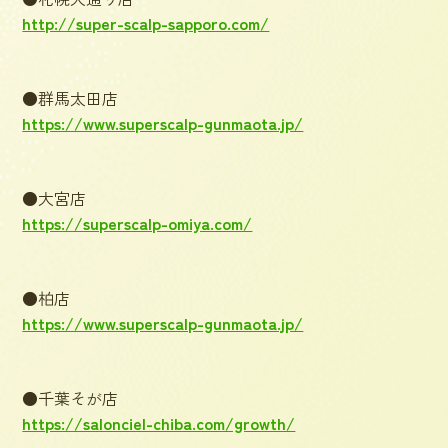
http://super-scalp-sapporo.com/
●群馬太田店
https://www.superscalp-gunmaota.jp/
●大宮店
https://superscalp-omiya.com/
●柏店
https://www.superscalp-gunmaota.jp/
●千葉そが店
https://salonciel-chiba.com/growth/