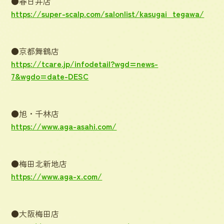
●春日井店
https://super-scalp.com/salonlist/kasugai_tegawa/
●京都舞鶴店
https://tcare.jp/infodetail?wgd=news-
7&wgdo=date-DESC
●旭・千林店
https://www.aga-asahi.com/
●梅田北新地店
https://www.aga-x.com/
●大阪梅田店