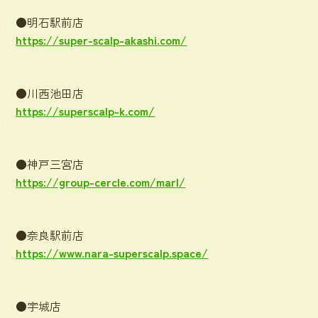
●明石駅前店
https://super-scalp-akashi.com/
●川西池田店
https://superscalp-k.com/
●神戸三宮店
https://group-cercle.com/marl/
●奈良駅前店
https://www.nara-superscalp.space/
●宇城店