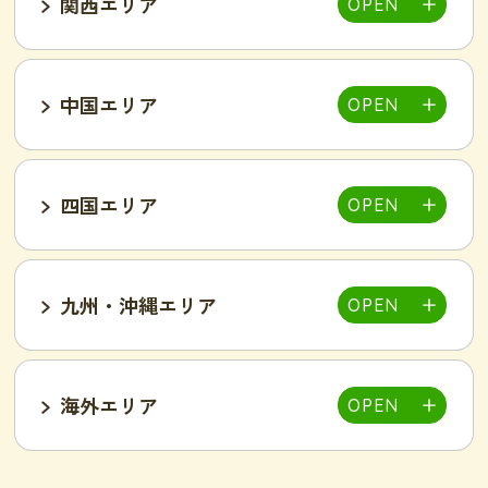
関西エリア
大宮店
熊谷店
越谷駅東店
新所沢西口店
伊勢店
津店
三重松阪店
中国エリア
池袋西口店
上野店
恵比寿店
富山インター店
京田辺店
京都四条烏丸店
吉祥寺駅前店
小岩駅前店
渋谷店
新橋店
四国エリア
甲府中央店
明石駅前店
川西池田店
豊岡店
山口市店
小山店
東加古川店
姫路店
九州・沖縄エリア
岐阜可児店
岡山駅前店
岡山東店
高松中央店
湘南藤沢店
新横浜菊名店
和歌山店
海外エリア
一宮店
岡崎駅前店
春日井店
東広島西条店
広島紙屋町店
広島福山店
高知西店
佐賀鳥栖駅前店
群馬太田店
豊田南店
名古屋駅前店
名古屋金山駅前店
旭・千林店
梅田北新地店
新大阪店
名古屋テレビ塔前店
天王寺阿倍野店
難波店
福島野田店