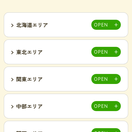
北海道エリア
東北エリア
帯広店
札幌大通り店
関東エリア
福島郡山店
中部エリア
仙台泉店
柏店
千葉そが店
銚子店