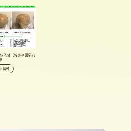
第4位入賞【博多祇園駅前
想
ト情報