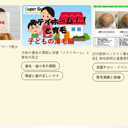
イヤーで乾か
子供の薄毛の原因と対策「ステイホーム」と
2019症例コンテスト
育毛の両立
店】発毛症例＆直筆感
薄毛・抜け毛の原因
全国サロン・イベン
頭皮と髪の正しいケア
発毛実績と詳細