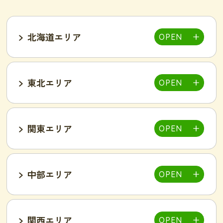
北海道エリア
東北エリア
帯広店
札幌大通り店
関東エリア
福島郡山店
中部エリア
仙台泉店
柏店
千葉そが店
銚子店
関西エリア