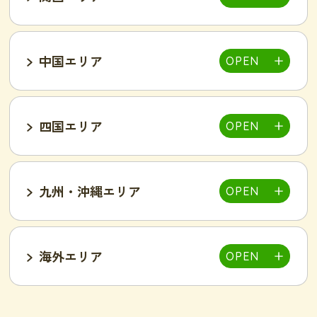
大宮店
熊谷店
越谷駅東店
新所沢西口店
伊勢店
津店
三重松阪店
中国エリア
池袋西口店
上野店
恵比寿店
富山インター店
京田辺店
京都四条烏丸店
吉祥寺駅前店
小岩駅前店
渋谷店
新橋店
四国エリア
甲府中央店
明石駅前店
川西池田店
豊岡店
山口市店
小山店
東加古川店
姫路店
九州・沖縄エリア
岐阜可児店
岡山駅前店
岡山東店
高松中央店
湘南藤沢店
新横浜菊名店
和歌山店
海外エリア
一宮店
岡崎駅前店
春日井店
東広島西条店
広島紙屋町店
広島福山店
高知西店
佐賀鳥栖駅前店
群馬太田店
豊田南店
名古屋駅前店
名古屋金山駅前店
旭・千林店
梅田北新地店
新大阪店
名古屋テレビ塔前店
天王寺阿倍野店
難波店
福島野田店