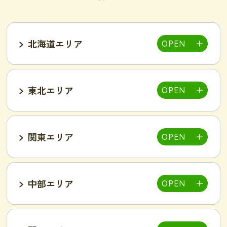
北海道エリア
東北エリア
帯広店
札幌大通り店
関東エリア
福島郡山店
中部エリア
仙台泉店
柏店
千葉そが店
銚子店