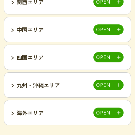
関西エリア
大宮店
熊谷店
越谷駅東店
新所沢西口店
伊勢店
津店
三重松阪店
中国エリア
池袋西口店
上野店
恵比寿店
富山インター店
京田辺店
京都四条烏丸店
吉祥寺駅前店
小岩駅前店
渋谷店
新橋店
四国エリア
甲府中央店
明石駅前店
川西池田店
豊岡店
山口市店
小山店
東加古川店
姫路店
九州・沖縄エリア
岐阜可児店
岡山駅前店
岡山東店
高松中央店
湘南藤沢店
新横浜菊名店
和歌山店
海外エリア
一宮店
岡崎駅前店
春日井店
東広島西条店
広島紙屋町店
広島福山店
高知西店
佐賀鳥栖駅前店
群馬太田店
豊田南店
名古屋駅前店
名古屋金山駅前店
旭・千林店
梅田北新地店
新大阪店
名古屋テレビ塔前店
天王寺阿倍野店
難波店
福島野田店