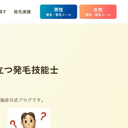
男性
女性
探す
発毛実績
発毛・育毛コース
発毛・育毛コース
立つ発毛技能士
協会公式ブログです。