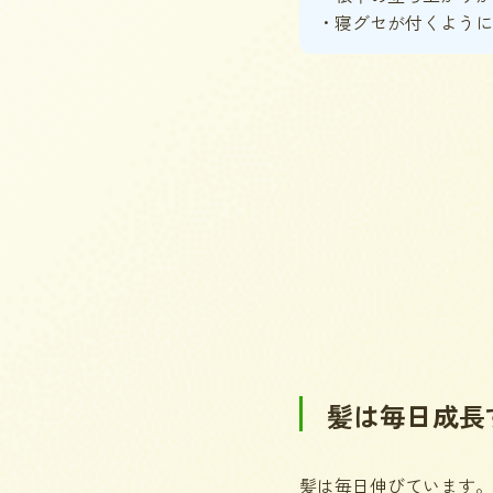
・寝グセが付くように
髪は毎日成長
髪は毎日伸びています。そ