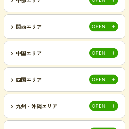
仙台泉店
柏店
千葉そが店
銚子店
関西エリア
大宮店
熊谷店
越谷駅東店
新所沢西口店
伊勢店
津店
三重松阪店
中国エリア
池袋西口店
上野店
恵比寿店
富山インター店
京田辺店
京都四条烏丸店
吉祥寺駅前店
小岩駅前店
渋谷店
新橋店
四国エリア
甲府中央店
明石駅前店
川西池田店
豊岡店
山口市店
小山店
東加古川店
姫路店
九州・沖縄エリア
岐阜可児店
岡山駅前店
岡山東店
高松中央店
湘南藤沢店
新横浜菊名店
和歌山店