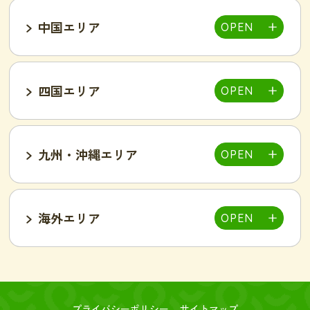
中国エリア
池袋西口店
上野店
恵比寿店
富山インター店
京田辺店
京都四条烏丸店
吉祥寺駅前店
小岩駅前店
渋谷店
新橋店
四国エリア
甲府中央店
明石駅前店
川西池田店
豊岡店
山口市店
小山店
東加古川店
姫路店
九州・沖縄エリア
岐阜可児店
岡山駅前店
岡山東店
高松中央店
湘南藤沢店
新横浜菊名店
和歌山店
海外エリア
一宮店
岡崎駅前店
春日井店
東広島西条店
広島紙屋町店
広島福山店
高知西店
佐賀鳥栖駅前店
群馬太田店
豊田南店
名古屋駅前店
名古屋金山駅前店
旭・千林店
梅田北新地店
新大阪店
名古屋テレビ塔前店
天王寺阿倍野店
難波店
福島野田店
高槻駅前店
寝屋川枚方店
大分駅前店
大分中津店
台北店-絲若雲-
つくば店
水戸店
プライバシーポリシー
サイトマップ