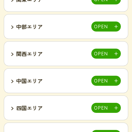
福島郡山店
中部エリア
仙台泉店
柏店
千葉そが店
銚子店
関西エリア
大宮店
熊谷店
越谷駅東店
新所沢西口店
伊勢店
津店
三重松阪店
中国エリア
池袋西口店
上野店
恵比寿店
富山インター店
京田辺店
京都四条烏丸店
吉祥寺駅前店
小岩駅前店
渋谷店
新橋店
四国エリア
甲府中央店
明石駅前店
川西池田店
豊岡店
山口市店
小山店
東加古川店
姫路店