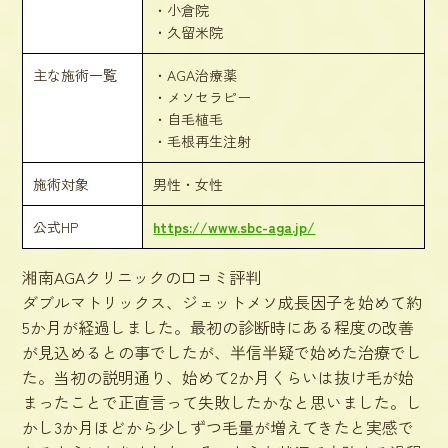
・小倉院
・久留米院
主な施術一覧
・AGA治療薬
・メソセラピー
・自毛植毛
・毛根再生注射
施術対象
男性・女性
公式HP
https://www.sbc-aga.jp/
湘南AGAクリニックの口コミ評判
ダブルマトリックス、ジェットメソ成長因子を始めて約
5か月が経過しました。最初の診断時にある程度の改善
が見込めるとの事でしたが、半信半疑で始めた治療でし
た。当初の説明通り、始めて2か月くらいは抜け毛が始
まったことで正直言って失敗したかなと思いました。し
かし3か月ほどから少しずつ毛量が増えてきたと実感で