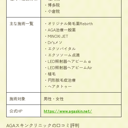
・博多院
・小倉院
主な施術一覧
・オリジナル発毛薬Rebirth
・AGA治療一般薬
・MINOXI JET
・Dr’sメソ
・エクソバイタル
・エクソソーム点滴
・LED照射器ヘアビーム α
・LED照射器ヘアビームAir
・植毛
・円形脱毛症治療
・ヘアタトゥー
施術対象
男性・女性
公式HP
https://www.agaskin.net/
AGAスキンクリニックの口コミ評判