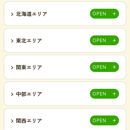
北海道エリア
東北エリア
帯広店
札幌大通り店
関東エリア
福島郡山店
中部エリア
仙台泉店
柏店
千葉そが店
銚子店
関西エリア
大宮店
熊谷店
越谷駅東店
新所沢西口店
伊勢店
津店
三重松阪店