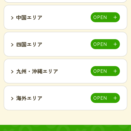
中国エリア
池袋西口店
上野店
恵比寿店
富山インター店
京田辺店
京都四条烏丸店
吉祥寺駅前店
小岩駅前店
渋谷店
新橋店
四国エリア
甲府中央店
明石駅前店
川西池田店
豊岡店
山口市店
小山店
東加古川店
姫路店
九州・沖縄エリア
岐阜可児店
岡山駅前店
岡山東店
高松中央店
湘南藤沢店
新横浜菊名店
和歌山店
海外エリア
一宮店
岡崎駅前店
春日井店
東広島西条店
広島紙屋町店
広島福山店
高知西店
佐賀鳥栖駅前店
群馬太田店
豊田南店
名古屋駅前店
名古屋金山駅前店
旭・千林店
梅田北新地店
新大阪店
名古屋テレビ塔前店
天王寺阿倍野店
難波店
福島野田店
高槻駅前店
寝屋川枚方店
大分駅前店
大分中津店
台北店-絲若雲-