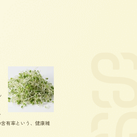
ッ
ど
の含有率という、健康維