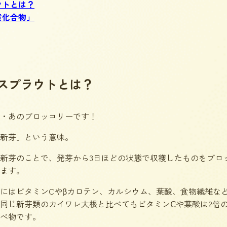
ウトとは？
黄化合物」
スプラウトとは？
・あのブロッコリーです！
新芽」という意味。
新芽のことで、発芽から3日ほどの状態で収穫したものをブロ
ます。
にはビタミンCやβカロテン、カルシウム、葉酸、食物繊維な
同じ新芽類のカイワレ大根と比べてもビタミンⅭや葉酸は2倍
べ物です。