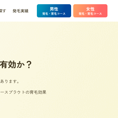
男性
女性
探す
発毛実績
発毛・育毛コース
発毛・育毛コース
有効か？
あります。
ースプラウトの育毛効果