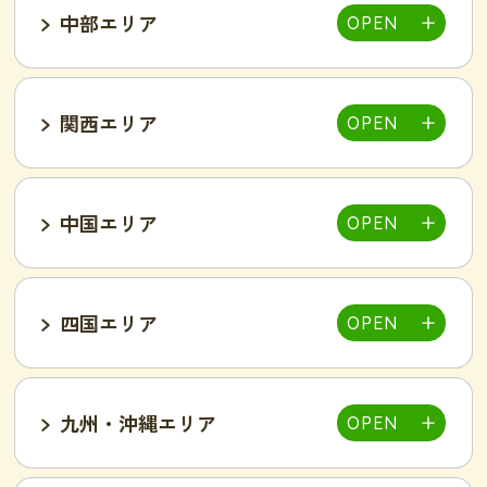
中部エリア
仙台泉店
柏店
千葉そが店
銚子店
関西エリア
大宮店
熊谷店
越谷駅東店
新所沢西口店
伊勢店
津店
三重松阪店
中国エリア
池袋西口店
上野店
恵比寿店
富山インター店
京田辺店
京都四条烏丸店
吉祥寺駅前店
小岩駅前店
渋谷店
新橋店
四国エリア
甲府中央店
明石駅前店
川西池田店
豊岡店
山口市店
小山店
東加古川店
姫路店
九州・沖縄エリア
岐阜可児店
岡山駅前店
岡山東店
高松中央店
湘南藤沢店
新横浜菊名店
和歌山店