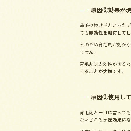
原因②効果が
薄毛や抜け毛といったデ
ても
即効性を期待してし
そのため育毛剤が効かな
ません。
育毛剤は即効性があるわ
することが大切
です。
原因③使用し
育毛剤と一口に言っても
ないどころか
逆効果にな