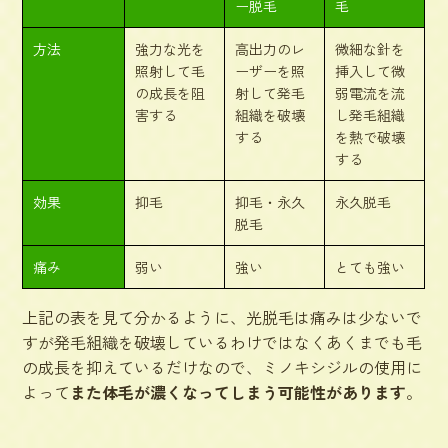
ー脱毛
毛
方法
強力な光を
高出力のレ
微細な針を
照射して毛
ーザーを照
挿入して微
の成長を阻
射して発毛
弱電流を流
害する
組織を破壊
し発毛組織
する
を熱で破壊
する
効果
抑毛
抑毛・永久
永久脱毛
脱毛
痛み
弱い
強い
とても強い
上記の表を見て分かるように、
光脱毛
は痛みは少ないで
すが発毛組織を破壊しているわけではなくあくまでも毛
の成長を抑えているだけなので、ミノキシジルの使用に
よって
また体毛が濃くなってしまう可能性があります
。