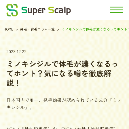
HOME
発毛・育毛コラム一覧
ミノキシジルで体毛が濃くなるってホント
2023.12.22
ミノキシジルで体毛が濃くなるっ
てホント？気になる噂を徹底解
説！
日本国内で唯一、発毛効果が認められている成分
「ミノ
キシジル」
。
AGA（男性型脱毛症）や、FAGA（女性男性型脱毛症）