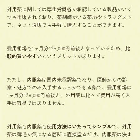
外用薬に関しては厚生労働省が承認している製品がいく
つも市販されており、薬剤師がいる薬局やドラッグスト
ア、ネット通販でも手軽に購入することができます。
費用相場も
1ヶ月分で5,000円前後
となっているため、
比
較的買いやすい
というメリットがあります。
ただし、内服薬は国内未承認薬であり、医師からの診
察・処方でのみ入手することができる薬で、費用相場は
1ヶ月分で8,000円前後
と、外用薬に比べて費用が高く入
手は容易ではありません。
外用薬も内服薬も
使用方法はいたってシンプル
で、外用
薬は薄毛が気になる箇所に直接塗るだけ、内服薬は決ま