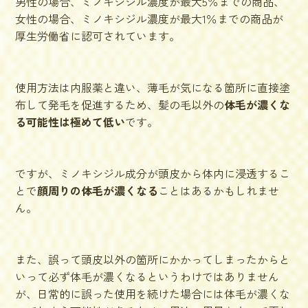
男性の場合、ミノキシジル濃度が最大5％までの商品、
女性の場合、ミノキシジル濃度が最大1％までの商品が
厚生労働省に認可
されています。
使用方法は内服薬と違い、薄毛が気になる箇所に直接塗
布して発毛を促進するため、髪の毛以外の
体毛が濃くな
る可能性は極めて低い
です。
ですが、ミノキシジル成分が頭皮から体内に浸透するこ
とで
顔周りの体毛が濃くなる
ことはあるかもしれませ
ん。
また、誤って頭皮以外の箇所にかかってしまったからと
いって必ず体毛が濃くなるというわけではありません
が、日常的に誤った使用を続けた場合には体毛が濃くな