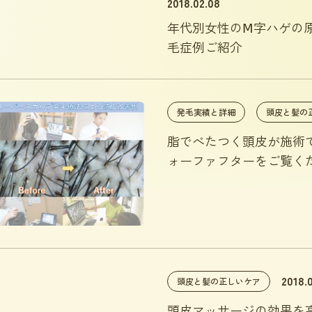
2018.02.08
年代別女性のⅯ字ハゲの原
毛症例ご紹介
発毛実績と詳細
頭皮と髪の
脂でべたつく頭皮が施術
ォーファフターをご覧く
2018.
頭皮と髪の正しいケア
頭皮マッサージの効果を