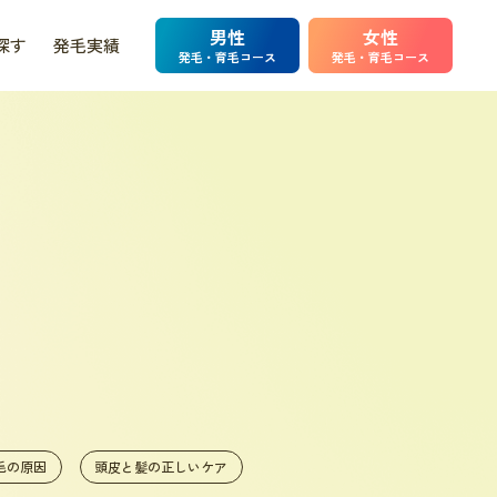
男性
女性
探す
発毛実績
発毛・育毛コース
発毛・育毛コース
毛の原因
頭皮と髪の正しいケア